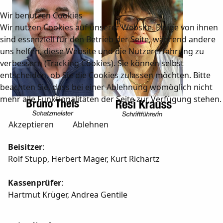
Wir benutzen Cookies
Wir nutzen Cookies auf unserer Website. Einige von ihnen
sind essenziell für den Betrieb der Seite, während andere
uns helfen, diese Website und die Nutzererfahrung zu
verbessern (Tracking Cookies). Sie können selbst
entscheiden, ob Sie die Cookies zulassen möchten. Bitte
beachten Sie, dass bei einer Ablehnung womöglich nicht
mehr alle Funktionalitäten der Seite zur Verfügung stehen.
Akzeptieren
Ablehnen
Beisitzer
:
Rolf Stupp, Herbert Mager, Kurt Richartz
Kassenprüfer
:
Hartmut Krüger, Andrea Gentile