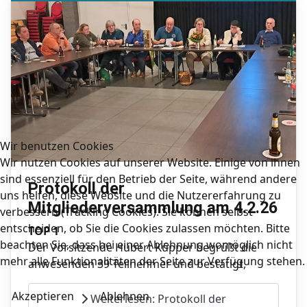
Wir benutzen Cookies
Wir nutzen Cookies auf unserer Website. Einige von ihnen
sind essenziell für den Betrieb der Seite, während andere
Protokoll der
uns helfen, diese Website und die Nutzererfahrung zu
Mitgliederversammlung am 4.2.26
verbessern (Tracking Cookies). Sie können selbst
entscheiden, ob Sie die Cookies zulassen möchten. Bitte
TOP 1
beachten Sie, dass bei einer Ablehnung womöglich nicht
Der Vorsitzende Hubert Küpper begrüßt die
mehr alle Funktionalitäten der Seite zur Verfügung stehen.
anwesenden 39 Teilnehmer und bestätigt,
Akzeptieren
Ablehnen
Weiterlesen: Protokoll der